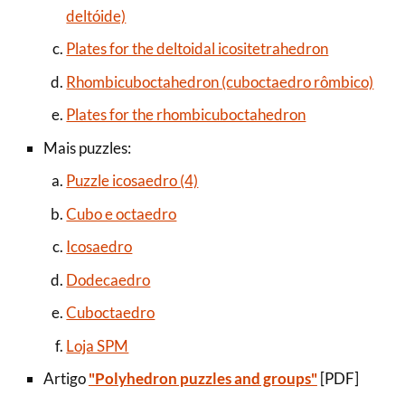
deltóide)
Plates for the deltoidal icositetrahedron
Rhombicuboctahedron (cuboctaedro rômbico)
Plates for the rhombicuboctahedron
Mais puzzles:
Puzzle icosaedro (4)
Cubo e octaedro
Icosaedro
Dodecaedro
Cuboctaedro
Loja SPM
Artigo
"Polyhedron puzzles and groups"
[PDF]