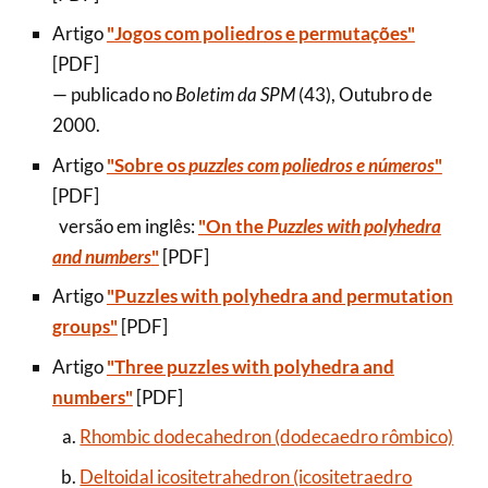
Artigo
"Jogos com poliedros e permutações"
[PDF]
— publicado no
Boletim da SPM
(43), Outubro de
2000.
Artigo
"Sobre os
puzzles com poliedros e números
"
[PDF]
versão em inglês:
"On the
Puzzles with polyhedra
and numbers
"
[PDF]
Artigo
"Puzzles with polyhedra and permutation
groups"
[PDF]
Artigo
"Three puzzles with polyhedra and
numbers"
[PDF]
Rhombic dodecahedron (dodecaedro rômbico)
Deltoidal icositetrahedron (icositetraedro