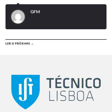
GFM
LER O PRÓXIMO →