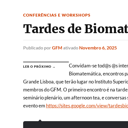
CONFERÊNCIAS E WORKSHOPS
Tardes de Bioma
Publicado
por
GFM
ativado
Novembro 6, 2025
Convidam-se tod@s @s inter
LER O PRÓXIMO →
Biomatemática, encontros pa
Grande Lisboa, que terão lugar no Instituto Super
membros do GFM. O primeiro encontro é na tarde 
seminário plenário, um afternoon tea, e conversas
evento em
https://sites.google.com/view/tardes